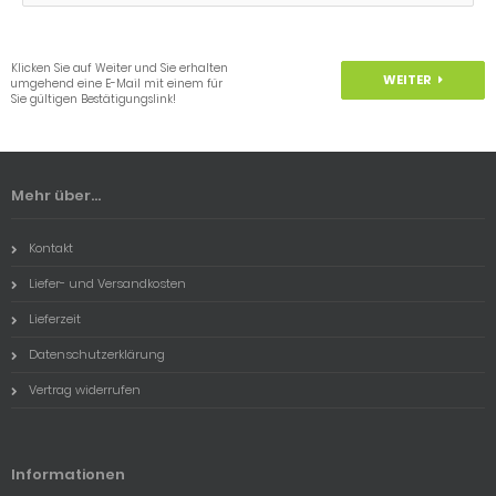
Klicken Sie auf Weiter und Sie erhalten
WEITER
umgehend eine E-Mail mit einem für
Sie gültigen Bestätigungslink!
Mehr über...
Kontakt
Liefer- und Versandkosten
Lieferzeit
Datenschutzerklärung
Vertrag widerrufen
Informationen