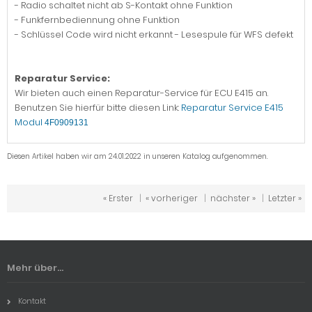
- Radio schaltet nicht ab S-Kontakt ohne Funktion
- Funkfernbediennung ohne Funktion
- Schlüssel Code wird nicht erkannt - Lesespule für WFS defekt
Reparatur Service:
Wir bieten auch einen Reparatur-Service für ECU E415 an.
Benutzen Sie hierfür bitte diesen Link:
Reparatur Service E415
Modul
4F0909131
Diesen Artikel haben wir am 24.01.2022 in unseren Katalog aufgenommen.
« Erster
|
« vorheriger
|
nächster »
|
Letzter »
Mehr über...
Kontakt