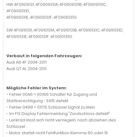
HW: 4F0909131, 4F0909131A, 4F0909131B, 4F0909131C,
4F0909131D,
4F0909131E, 4F0909131F, 4F0909131G
SW: 4F0910131, 4F0910131A, 4F0910131B, 4F0910131C, 4F0910131D,
4F0910131E, 4F0910131F, 4F0910131G
Verbaut in folgenden Fahrzeugen:
Audi A6 4F 2004-2011
Audi Q7 4L 2004-2011
Mögliche Fehler im System:
- Fehler 00A6 = 00166 Schalter für Zugang und
Startberechtigung - E415 defekt
- Fehler 0498 = 01176 Schlüssel Signal zu klein
- Im FIS Display Fehlermeldung "Zündschloss defekt!"
- Lenkrad lässt sich nicht verriegeln, nach abziehen des
Schlüssel
- Motor startet nicht Fehlfunktion Klemme 50 oder 15