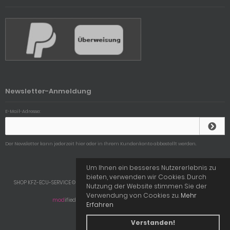
Newsletter-Anmeldung
E-Mail-Adresse:
Der Newsletter kann jederzeit hier oder in Ihrem Kundenkonto abbestellt werden.
Um Ihnen ein besseres Nutzererlebnis zu
bieten, verwenden wir Cookies. Durch
SHOP KFZ-ECU-SERVICE © 2026 | Template © 2009-2026 by
mod
ified eCommerce
Nutzung der Website stimmen Sie der
Shopsoftware
Verwendung von Cookies zu.
Mehr
mod
ified eCommerce Shopsoftware © 2009-2026
Erfahren
Verstanden!