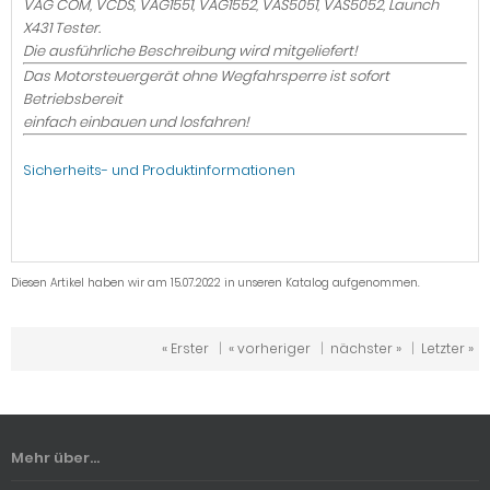
VAG COM, VCDS, VAG1551, VAG1552, VAS5051, VAS5052, Launch
X431 Tester.
Die ausführliche Beschreibung wird mitgeliefert!
Das Motorsteuergerät ohne Wegfahrsperre ist sofort
Betriebsbereit
einfach einbauen und losfahren!
Sicherheits- und Produktinformationen
Diesen Artikel haben wir am 15.07.2022 in unseren Katalog aufgenommen.
« Erster
|
« vorheriger
|
nächster »
|
Letzter »
Mehr über...