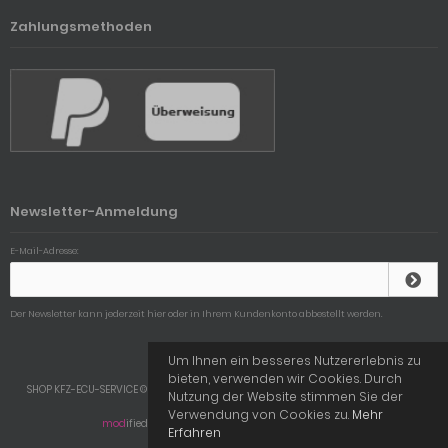
Zahlungsmethoden
Newsletter-Anmeldung
E-Mail-Adresse:
Der Newsletter kann jederzeit hier oder in Ihrem Kundenkonto abbestellt werden.
Um Ihnen ein besseres Nutzererlebnis zu
bieten, verwenden wir Cookies. Durch
SHOP KFZ-ECU-SERVICE © 2026 | Template © 2009-2026 by
mod
ified eCommerce
Nutzung der Website stimmen Sie der
Shopsoftware
Verwendung von Cookies zu.
Mehr
mod
ified eCommerce Shopsoftware © 2009-2026
Erfahren