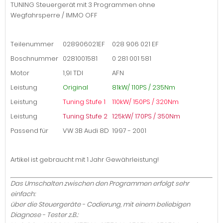
TUNING Steuergerät mit 3 Programmen ohne
Wegfahrsperre / IMMO OFF
Teilenummer
028906021EF
028 906 021 EF
Boschnummer
0281001581
0 281 001 581
Motor
1,9l TDI
AFN
Leistung
Original
81kW/ 110PS / 235Nm
Leistung
Tuning Stufe 1
110kW/ 150PS / 320Nm
Leistung
Tuning Stufe 2
125kW/ 170PS / 350Nm
Passend für
VW 3B Audi 8D
1997 - 2001
Artikel ist gebraucht mit 1 Jahr Gewährleistung!
Das Umschalten zwischen den Programmen erfolgt sehr
einfach:
über die Steuergeräte - Codierung, mit einem beliebigen
Diagnose - Tester z.B.: