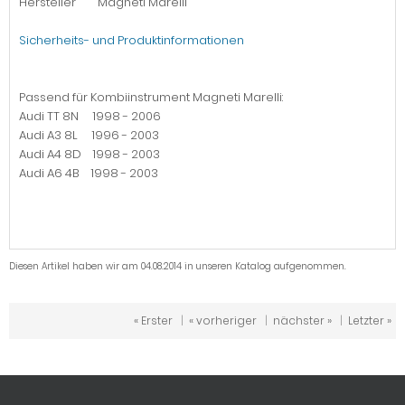
Hersteller Magneti Marelli
Sicherheits- und Produktinformationen
Passend für Kombiinstrument Magneti Marelli:
Audi TT 8N 1998 - 2006
Audi A3 8L 1996 - 2003
Audi A4 8D 1998 - 2003
Audi A6 4B 1998 - 2003
Diesen Artikel haben wir am 04.08.2014 in unseren Katalog aufgenommen.
« Erster
|
« vorheriger
|
nächster »
|
Letzter »