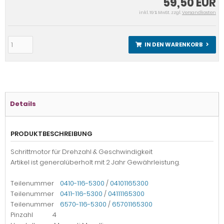
59,50 EUR
inkl. 19 % MwSt. zzgl.
Versandkosten
IN DEN WARENKORB
Details
PRODUKTBESCHREIBUNG
Schrittmotor für Drehzahl & Geschwindigkeit
Artikel ist generalüberholt mit 2 Jahr Gewährleistung.
Teilenummer
0410-116-5300
/
04101165300
Teilenummer
0411-116-5300
/
04111165300
Teilenummer
6570-116-5300
/
65701165300
Pinzahl 4