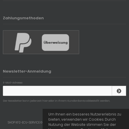
Zahlungsmethoden
Newsletter-Anmeldung
E-Mail-Adresse:
Der Newsletter kann jederzeit hier oder in Ihrem Kundenkonto abbestellt werden.
Um Ihnen ein besseres Nutzererlebnis zu
bieten, verwenden wir Cookies. Durch
SHOP KFZ-ECU-SERVICE © 2026 | Template © 2009-2026 by
mod
ified eCommerce
Nutzung der Website stimmen Sie der
Shopsoftware