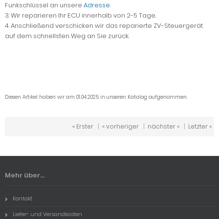
Funkschlüssel an unsere
Adresse.
3. Wir reparieren Ihr ECU innerhalb von 2-5 Tage.
4. Anschließend verschicken wir das reparierte ZV-Steuergerät
auf dem schnellsten Weg an Sie zurück.
Diesen Artikel haben wir am 01.04.2025 in unseren Katalog aufgenommen.
« Erster
|
« vorheriger
|
nächster »
|
Letzter »
Mehr über...
Kontakt
Liefer- und Versandkosten