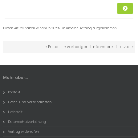
Diesen Artikel haben wir am 27.01.2021 in unseren Katalog aufgenommen.
« Erster
|
« vorheriger
|
nächster »
|
Letzter »
Mehr über...
Kontakt
Liefer- und Versandkosten
Lieferzeit
Datenschutzerklärung
Vertrag widerrufen