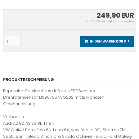
249,90 EUR
inkl. 19 % MwSt. zzgl.
Versandkosten
IN DEN WARENKORB
PRODUKTBESCHREIBUNG
Reparatur-Service Ihres defektes ESP Sensors
Drehratensensor 1J0907657A G202 mit 12 Monaten
Gewährleistung!
Verbaut in:
Audi: A2 8Z, A3 S3 8L, TT 8N
VW: Golf4 / Bora, Polo 6N, Lupo 6X, New Beatle 9C, Sharran 7M
Seat: Leon, Toledo, Alhambra. Skoda: Octavia, Felicia. Ford Galaxy