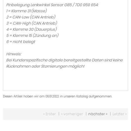
Pinbelegung Lenkwinkel Sensor G85 / 7D0 959 654:
1 = Klemme 31 (Masse)
2 = CAN-Low (CAN Antrieb)
3 = CAN-High (CAN Antrieb)
4 = Klemme 30 (Dauerplus)
5 = Klemme 15 (Zündung an)
6 = nicht belegt
Hinweis:
Bei Kundenspezifische digitale bereitgestellte Daten sind keine
Rücknahmen oder Stornierungen möglich!
Diesen Artikel haben wir am 06.01.2022 in unseren Katalog aufgenommen.
« Erster
|
« vorheriger
|
nächster »
|
Letzter »