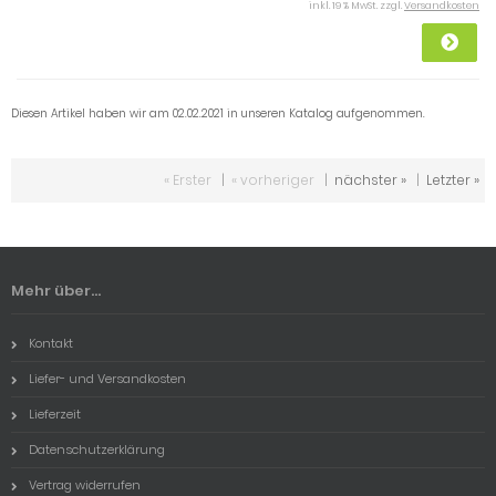
inkl. 19 % MwSt. zzgl.
Versandkosten
Diesen Artikel haben wir am 02.02.2021 in unseren Katalog aufgenommen.
« Erster
|
« vorheriger
|
nächster »
|
Letzter »
Mehr über...
Kontakt
Liefer- und Versandkosten
Lieferzeit
Datenschutzerklärung
Vertrag widerrufen