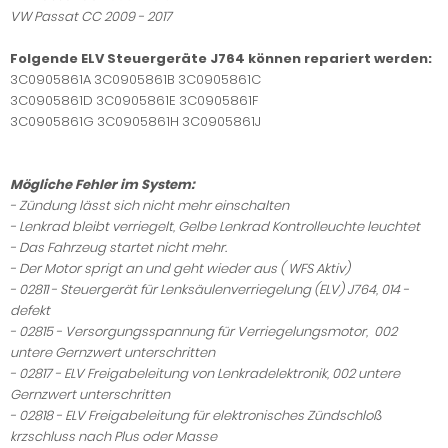
VW Passat CC 2009 - 2017
Folgende ELV Steuergeräte J764 können repariert werden:
3C0905861A 3C0905861B 3C0905861C
3C0905861D 3C0905861E 3C0905861F
3C0905861G
3C0905861H 3C0905861J
Mögliche Fehler im System:
- Zündung lässt sich nicht mehr einschalten
- Lenkrad bleibt verriegelt, Gelbe Lenkrad Kontrolleuchte leuchtet
- Das Fahrzeug startet nicht mehr.
- Der Motor sprigt an und geht wieder aus ( WFS Aktiv)
- 02811 - Steuergerät für Lenksäulenverriegelung (ELV) J764, 014 -
defekt
- 02815 - Versorgungsspannung für Verriegelungsmotor, 002
untere Gernzwert unterschritten
- 02817 - ELV Freigabeleitung von Lenkradelektronik, 002 untere
Gernzwert unterschritten
- 02818 - ELV Freigabeleitung für elektronisches Zündschloß
krzschluss nach Plus oder Masse