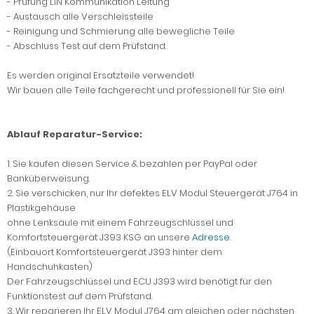
- Prüfung LIN Kommunikation Leitung
- Austausch alle Verschleissteile
- Reinigung und Schmierung alle bewegliche Teile
- Abschluss Test auf dem Prüfstand.
Es werden original Ersatzteile verwendet!
Wir bauen alle Teile fachgerecht und professionell für Sie ein!
Ablauf Reparatur-Service:
1. Sie kaufen diesen Service & bezahlen per PayPal oder
Banküberweisung.
2. Sie verschicken, nur Ihr defektes ELV Modul Steuergerät J764 in
Plastikgehäuse
ohne Lenksäule mit einem Fahrzeugschlüssel und
Komfortsteuergerät J393 KSG an unsere
Adresse.
(Einbauort Komfortsteuergerät J393 hinter dem
Handschuhkasten)
Der Fahrzeugschlüssel und ECU J393 wird benötigt für den
Funktionstest auf dem Prüfstand.
3. Wir reparieren Ihr ELV Modul J764 am gleichen oder nächsten