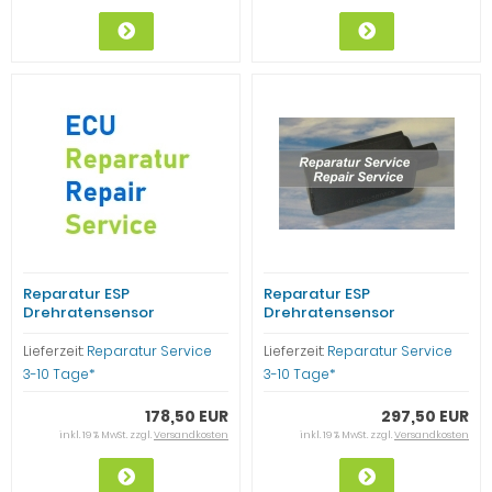
Reparatur ESP
Reparatur ESP
Drehratensensor
Drehratensensor
A0035420318 Mercedes
Mercedes Benz
Benz A-Klasse W169 E-
A0025429418 + A1635420618
Lieferzeit:
Reparatur Service
Lieferzeit:
Reparatur Service
KLasse W211
ML W163
3-10 Tage*
3-10 Tage*
178,50 EUR
297,50 EUR
inkl. 19 % MwSt. zzgl.
Versandkosten
inkl. 19 % MwSt. zzgl.
Versandkosten