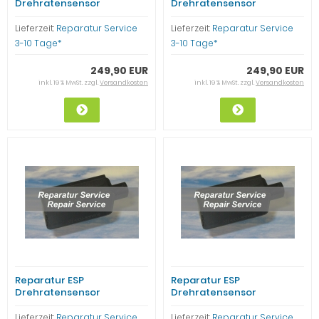
Drehratensensor
Drehratensensor
Mercedes Benz
Mercedes Benz
A0009055203 YAW Rate
A0025429518 ML W163 SLK
Lieferzeit:
Reparatur Service
Lieferzeit:
Reparatur Service
C1120
3-10 Tage*
3-10 Tage*
249,90 EUR
249,90 EUR
inkl. 19 % MwSt. zzgl.
Versandkosten
inkl. 19 % MwSt. zzgl.
Versandkosten
Reparatur ESP
Reparatur ESP
Drehratensensor
Drehratensensor
Mercedes Benz
A0025427618 Mercedes
A0025429418 ML W163
Benz W163
Lieferzeit:
Reparatur Service
Lieferzeit:
Reparatur Service