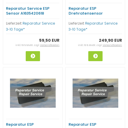
Reparatur Service ESP
Reparatur ESP
Sensor A1635420618
Drehratensensor
Mercedes C-Klasse AMG ML
Mercedes Benz
SLK C1142
A1635422140 ML W163
Lieferzeit:
Reparatur Service
Lieferzeit:
Reparatur Service
3-10 Tage*
3-10 Tage*
59,50 EUR
249,90 EUR
inkl. 19 % MwSt. zzgl.
Versandkosten
inkl. 19 % MwSt. zzgl.
Versandkosten
Reparatur ESP
Reparatur ESP