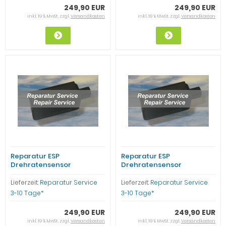
249,90 EUR
249,90 EUR
inkl. 19 % MwSt. zzgl.
Versandkosten
inkl. 19 % MwSt. zzgl.
Versandkosten
Reparatur ESP
Reparatur ESP
Drehratensensor
Drehratensensor
A0035422418 Mercedes
A1635426440 Mercedes
Benz C-Klasse ML SLK W203
Benz C-Klasse ML SLK W203
Lieferzeit:
Reparatur Service
Lieferzeit:
Reparatur Service
W208 W163
W208 W163
3-10 Tage*
3-10 Tage*
249,90 EUR
249,90 EUR
inkl. 19 % MwSt. zzgl.
Versandkosten
inkl. 19 % MwSt. zzgl.
Versandkosten