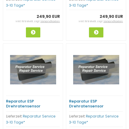
3-10 Tage*
3-10 Tage*
249,90 EUR
249,90 EUR
inkl. 19 % MwSt. zzgl.
Versandkosten
inkl. 19 % MwSt. zzgl.
Versandkosten
Reparatur ESP
Reparatur ESP
Drehratensensor
Drehratensensor
A0035422318 Mercedes
A0025427218 Mercedes
Benz C-Klasse W203 SLK170
Benz C-Klasse W203 ML SLK
Lieferzeit:
Reparatur Service
Lieferzeit:
Reparatur Service
3-10 Tage*
3-10 Tage*