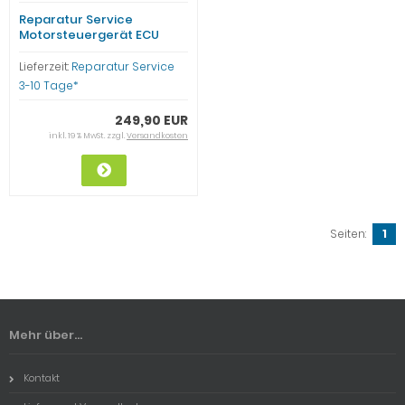
Reparatur Service
Motorsteuergerät ECU
028906021XX AFN VW AUDI
SEAT SKODA
Lieferzeit:
Reparatur Service
3-10 Tage*
249,90 EUR
inkl. 19 % MwSt. zzgl.
Versandkosten
Seiten:
1
Mehr über...
Kontakt