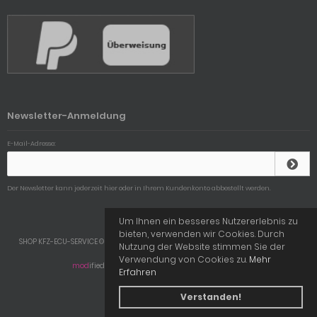
Newsletter-Anmeldung
E-Mail-Adresse:
Der Newsletter kann jederzeit hier oder in Ihrem Kundenkonto abbestellt werden.
Um Ihnen ein besseres Nutzererlebnis zu
bieten, verwenden wir Cookies. Durch
SHOP KFZ-ECU-SERVICE © 2026 | Template © 2009-2026 by
mod
ified eCommerce
Nutzung der Website stimmen Sie der
Shopsoftware
Verwendung von Cookies zu.
Mehr
mod
ified eCommerce Shopsoftware © 2009-2026
Erfahren
Verstanden!