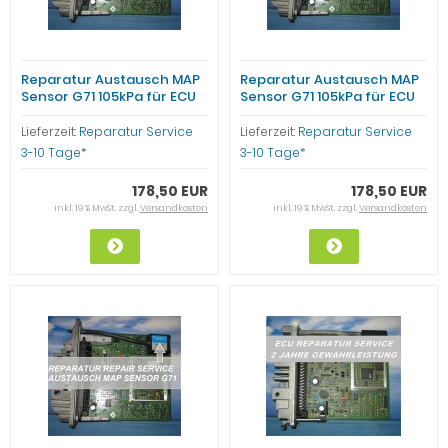
Reparatur Austausch MAP
Reparatur Austausch MAP
Sensor G71 105kPa für ECU
Sensor G71 105kPa für ECU
044906024 TEMIC
044906024D TEMIC
345939AC VW T4 BUS AAC
348877AA VW T4 BUS AAC
Lieferzeit:
Reparatur Service
Lieferzeit:
Reparatur Service
3-10 Tage*
3-10 Tage*
178,50 EUR
178,50 EUR
inkl. 19 % MwSt. zzgl.
Versandkosten
inkl. 19 % MwSt. zzgl.
Versandkosten