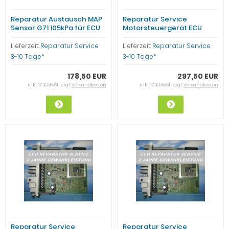
Reparatur Austausch MAP
Reparatur Service
Sensor G71 105kPa für ECU
Motorsteuergerät ECU
044906024E 345939AF
044906024 TEMIC
345939AG VW T4 BUS AAC
345939AC TFK AAC 2,0l
Lieferzeit:
Reparatur Service
Lieferzeit:
Reparatur Service
Motor
3-10 Tage*
3-10 Tage*
178,50 EUR
297,50 EUR
inkl. 19 % MwSt. zzgl.
Versandkosten
inkl. 19 % MwSt. zzgl.
Versandkosten
Reparatur Service
Reparatur Service