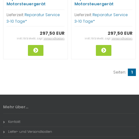
Motorsteuergerät
Motorsteuergerät
044906024D TEMIC
044906024E TEMIC
348877AA VW T4 BUS AAC
345939AF 345939AG AAC
Lieferzeit:
Reparatur Service
Lieferzeit:
Reparatur Service
2,0l
2.0l
3-10 Tage*
3-10 Tage*
297,50 EUR
297,50 EUR
inkl. 19 % MwSt. zzgl.
Versandkosten
inkl. 19 % MwSt. zzgl.
Versandkosten
Seiten:
1
Mehr über...
Kontakt
Liefer- und Versandkosten