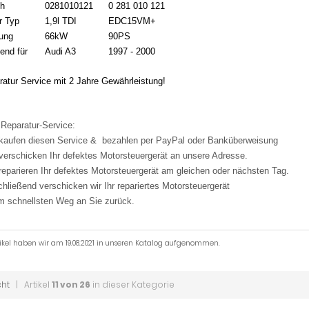
h
0281010121
0 281 010 121
r Typ
1,9l TDI
EDC15VM+
tung
66kW
90PS
end für
Audi A3
1997 - 2000
atur Service mit 2 Jahre Gewährleistung!
 Reparatur-Service:
 kaufen diesen Service & bezahlen per PayPal oder Banküberweisung
 verschicken Ihr defektes Motorsteuergerät an unsere Adresse.
 reparieren Ihr defektes Motorsteuergerät am gleichen oder nächsten Tag.
chließend verschicken wir Ihr repariertes Motorsteuergerät
m schnellsten Weg an Sie zurück.
tikel haben wir am 19.08.2021 in unseren Katalog aufgenommen.
cht
| Artikel
11 von 26
in dieser Kategorie