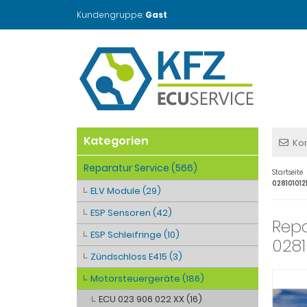
Kundengruppe:
Gast
Kategorien
Ko
Reparatur Service (566)
Startseite
028101012
ELV Module (29)
ESP Sensoren (42)
Repa
ESP Schleifringe (10)
0281
Zündschloss E415 (3)
Motorsteuergeräte (186)
ECU 023 906 022 XX (16)