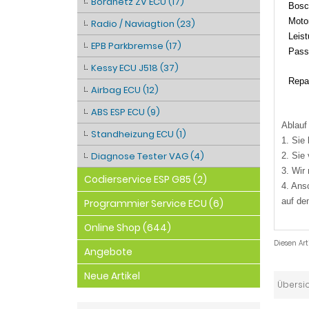
Bordnetz ZV ECU (17)
Bosc
Moto
Radio / Naviagtion (23)
Leis
EPB Parkbremse (17)
Pass
Kessy ECU J518 (37)
Repar
Airbag ECU (12)
ABS ESP ECU (9)
Ablauf
Standheizung ECU (1)
1. Sie
Diagnose Tester VAG (4)
2. Sie
3. Wir
Codierservice ESP G85 (2)
4. Ans
auf de
Programmier Service ECU (6)
Online Shop (644)
Diesen Ar
Angebote
Neue Artikel
Übersi