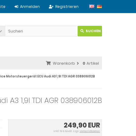
ite
Anmelden
Registrieren
SUCHEN
Warenkorb
0
Artikel
ice Motorsteuergerät ECU Audi A3 1,9l TDI AGR 038906012B
di A3 1,9l TDI AGR 038906012B
249,90 EUR
inkl. 19 % MwSt. zzgl.
Versandkosten