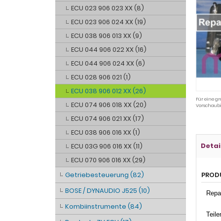
ECU 023 906 023 XX (8)
ECU 023 906 024 XX (19)
ECU 038 906 013 XX (9)
ECU 044 906 022 XX (16)
ECU 044 906 024 XX (6)
ECU 028 906 021 (1)
ECU 038 906 012 XX (26)
Für eine gr
ECU 074 906 018 XX (20)
Vorschaubi
ECU 074 906 021 XX (17)
ECU 038 906 016 XX (1)
Detai
ECU 03G 906 016 XX (11)
ECU 070 906 016 XX (29)
Getriebesteuerung (82)
PROD
BOSE / DYNAUDIO J525 (10)
Repar
Kombiinstrumente (84)
Teil