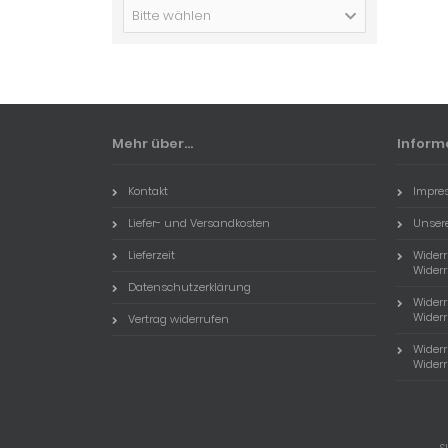
Bitte wählen
Mehr über...
Inform
Kontakt
Impre
Liefer- und Versandkosten
Unser
Lieferzeit
Wider
Widerr
Datenschutzerklärung
Wider
Widerr
Vertrag widerrufen
Wider
Widerr