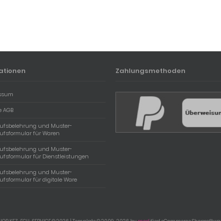
ationen
Zahlungsmethoden
ssum
e AGB
rufsbelehrung und Muster-
ufsformular für Waren
rufsbelehrung und Muster-
ufsformular für Dienstleistungen
rufsbelehrung und Muster-
ufsformular für digitale Ware