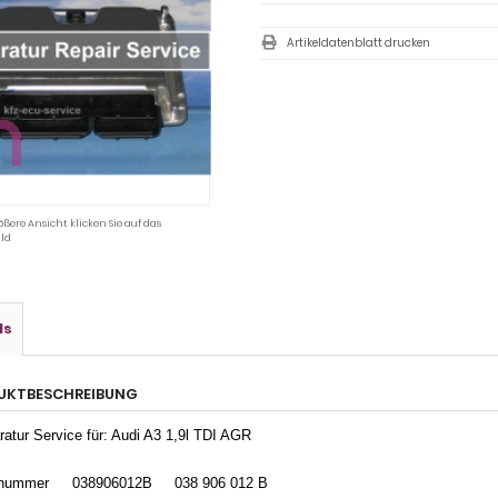
Artikeldatenblatt drucken
ößere Ansicht klicken Sie auf das
ld
ls
UKTBESCHREIBUNG
atur Service für: Audi A3 1,9l TDI AGR
enummer
038906012B
038 906 012 B