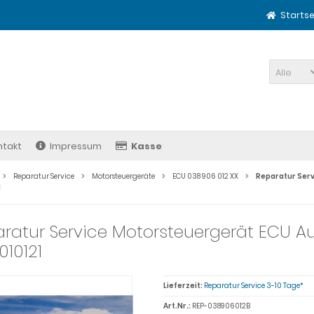
Startse
Alle
ntakt
Impressum
Kasse
Reparatur Service
Motorsteuergeräte
ECU 038 906 012 XX
Reparatur Serv
1
ratur Service Motorsteuergerät ECU Au
010121
Lieferzeit:
Reparatur Service 3-10 Tage*
Art.Nr.:
REP-038906012B