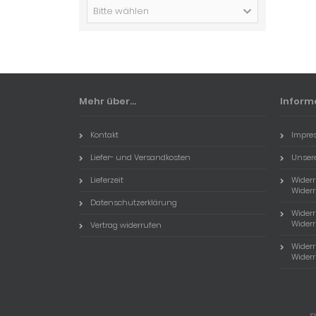
Bitte wählen
Mehr über...
Inform
Kontakt
Impre
Liefer- und Versandkosten
Unser
Lieferzeit
Wider
Widerr
Datenschutzerklärung
Wider
Widerr
Vertrag widerrufen
Wider
Widerr