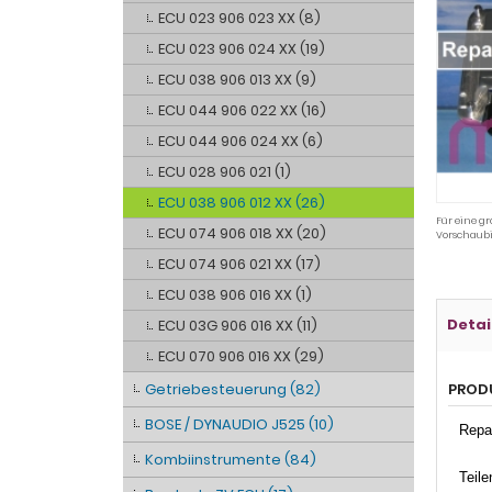
ECU 023 906 023 XX (8)
ECU 023 906 024 XX (19)
ECU 038 906 013 XX (9)
ECU 044 906 022 XX (16)
ECU 044 906 024 XX (6)
ECU 028 906 021 (1)
ECU 038 906 012 XX (26)
Für eine gr
ECU 074 906 018 XX (20)
Vorschaubi
ECU 074 906 021 XX (17)
ECU 038 906 016 XX (1)
Detai
ECU 03G 906 016 XX (11)
ECU 070 906 016 XX (29)
Getriebesteuerung (82)
PROD
BOSE / DYNAUDIO J525 (10)
Repa
Kombiinstrumente (84)
Teil