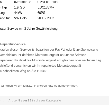
h
0281010108
0 281 010 108
r Typ
1,9l SDI
EDC15VM+
tung
44kW
60PS
end für
VW Polo
2000 - 2002
atur Service mit 2 Jahre Gewährleistung!
 Reparatur-Service:
 kaufen diesen Service & bezahlen per PayPal oder Banküberweisung
 verschicken Ihr defektes Motorsteuergerät an unsere Adresse.
 reparieren Ihr defektes Motorsteuergerät am gleichen oder nächsten Tag.
chließend verschicken wir Ihr repariertes Motorsteuergerät
m schnellsten Weg an Sie zurück.
tikel haben wir am 19.08.2021 in unseren Katalog aufgenommen.
cht
| Artikel
9 von 26
in dieser Kategorie