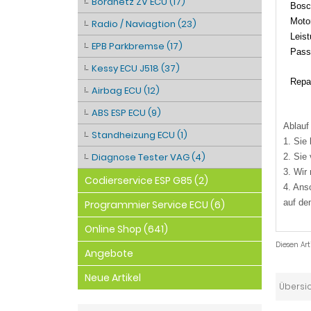
Bordnetz ZV ECU (17)
Bosc
Moto
Radio / Naviagtion (23)
Leis
EPB Parkbremse (17)
Pass
Kessy ECU J518 (37)
Repar
Airbag ECU (12)
ABS ESP ECU (9)
Ablauf
Standheizung ECU (1)
1. Sie
Diagnose Tester VAG (4)
2. Sie
3. Wir
Codierservice ESP G85 (2)
4. Ans
auf de
Programmier Service ECU (6)
Online Shop (641)
Diesen Ar
Angebote
Neue Artikel
Übersi