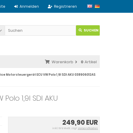
ite
Anmelden
Registrieren
SUCHEN
Warenkorb
0
Artikel
ice Motorsteuergerät ECU VW Polo 1,9l SDI AKU 038906012AS
Polo 1,9l SDI AKU
249,90 EUR
inkl. 19 % MwSt. zzgl.
Versandkosten