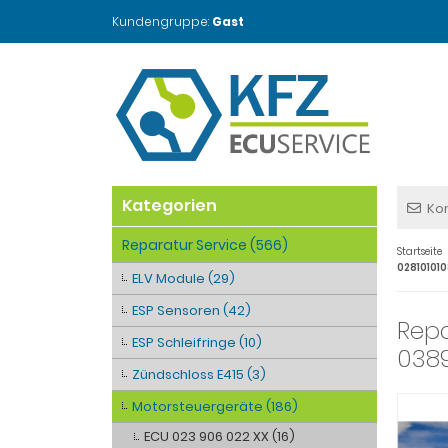
Kundengruppe:
Gast
Kategorien
Ko
Reparatur Service (566)
Startseite
02810101
ELV Module (29)
ESP Sensoren (42)
Repa
ESP Schleifringe (10)
0389
Zündschloss E415 (3)
Motorsteuergeräte (186)
ECU 023 906 022 XX (16)