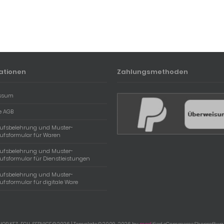
ationen
Zahlungsmethoden
ssum
e AGB
rufsbelehrung und Muster-
ufsformular für Waren
rufsbelehrung und Muster-
ufsformular für Dienstleistungen
rufsbelehrung und Muster-
ufsformular für digitale Ware