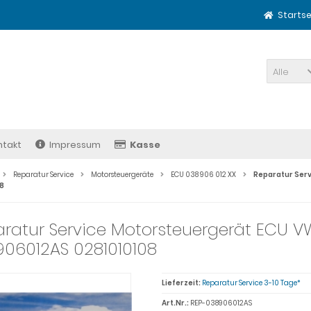
Startse
Alle
ntakt
Impressum
Kasse
Reparatur Service
Motorsteuergeräte
ECU 038 906 012 XX
Reparatur Serv
08
ratur Service Motorsteuergerät ECU VW 
06012AS 0281010108
Lieferzeit:
Reparatur Service 3-10 Tage*
Art.Nr.:
REP-038906012AS