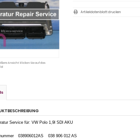
Artikeldatenblatt drucken
ößere Ansicht klicken Sie auf das
ld
ls
UKTBESCHREIBUNG
ratur Service für: VW Polo 1,9l SDI AKU
enummer
038906012AS
038 906 012 AS