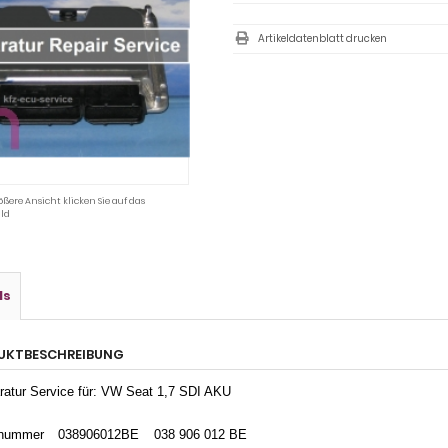
Artikeldatenblatt drucken
ößere Ansicht klicken Sie auf das
ld
ls
UKTBESCHREIBUNG
ratur Service für: VW Seat 1,7 SDI AKU
enummer
038906012BE
038 906 012 BE