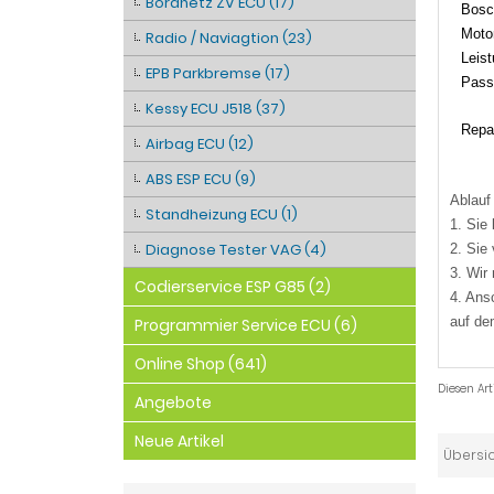
Bordnetz ZV ECU (17)
Bosc
Moto
Radio / Naviagtion (23)
Leis
EPB Parkbremse (17)
Pass
Kessy ECU J518 (37)
Repar
Airbag ECU (12)
ABS ESP ECU (9)
Ablauf
Standheizung ECU (1)
1. Sie
Diagnose Tester VAG (4)
2. Sie
3. Wir
Codierservice ESP G85 (2)
4. Ans
auf de
Programmier Service ECU (6)
Online Shop (641)
Diesen Ar
Angebote
Neue Artikel
Übersi