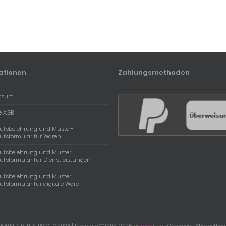
ationen
Zahlungsmethoden
ssum
e AGB
rufsbelehrung und Muster-
ufsformular für Waren
rufsbelehrung und Muster-
ufsformular für Dienstleistungen
rufsbelehrung und Muster-
ufsformular für digitale Ware