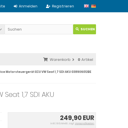
ite
Anmelden
Registrieren
SUCHEN
Warenkorb
0
Artikel
ice Motorsteuergerät ECU VW Seat 1,7 SDI AKU 038906012BE
Seat 1,7 SDI AKU
249,90 EUR
inkl. 19 % MwSt. zzgl.
Versandkosten