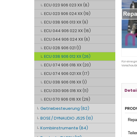
ECU 023 906 023 XX (8)
ECU 023 906 024 XX (19)
ECU 038 906 013 XX (9)
ECU 044 906 022 XX (16)
ECU 044 906 024 XX (6)
ECU 028 906 021 (1)
ECU 038 906 012 XX (26)
Für eine gr
ECU 074 906 018 XX (20)
Vorschaubi
ECU 074 906 021 XX (17)
ECU 038 906 016 XX (1)
Detai
ECU 03G 906 016 XX (11)
ECU 070 906 016 XX (29)
Getriebesteuerung (82)
PROD
BOSE / DYNAUDIO J525 (10)
Repa
Kombiinstrumente (84)
Teil