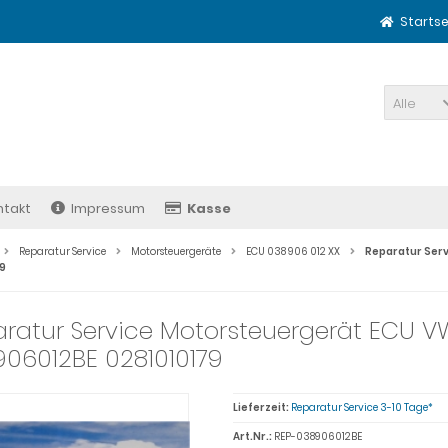
Startse
Alle
ntakt
Impressum
Kasse
Reparatur Service
Motorsteuergeräte
ECU 038 906 012 XX
Reparatur Serv
79
ratur Service Motorsteuergerät ECU VW 
06012BE 0281010179
Lieferzeit:
Reparatur Service 3-10 Tage*
Art.Nr.:
REP-038906012BE