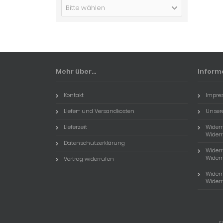
Bitte wählen
Mehr über...
Inform
Kontakt
Impre
Liefer- und Versandkosten
Unser
Lieferzeit
Wider
Widerr
Datenschutzerklärung
Wider
Widerr
Vertrag widerrufen
Wider
Widerr