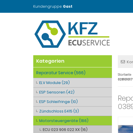
Kundengruppe:
Gast
Kategorien
Ko
Reparatur Service (566)
Startseite
02810101
ELV Module (29)
ESP Sensoren (42)
Repa
ESP Schleifringe (10)
0389
Zündschloss E415 (3)
Motorsteuergeräte (186)
ECU 023 906 022 XX (16)