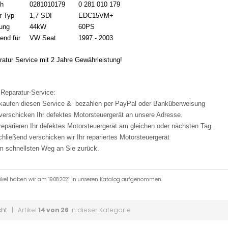
h
0281010179
0 281 010 179
r Typ
1,7 SDI
EDC15VM+
tung
44kW
60PS
end für
VW Seat
1997 - 2003
atur Service mit 2 Jahre Gewährleistung!
 Reparatur-Service:
 kaufen diesen Service & bezahlen per PayPal oder Banküberweisung
 verschicken Ihr defektes Motorsteuergerät an unsere Adresse.
 reparieren Ihr defektes Motorsteuergerät am gleichen oder nächsten Tag.
chließend verschicken wir Ihr repariertes Motorsteuergerät
m schnellsten Weg an Sie zurück.
tikel haben wir am 19.08.2021 in unseren Katalog aufgenommen.
cht
| Artikel
14 von 26
in dieser Kategorie