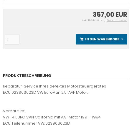
357,00 EUR
inkl. 19 % MwSt. zzgl.
Versandkosten
IN DEN WARENKORB
PRODUKTBESCHREIBUNG
Reparatur-Service Ihres defektes Motorsteuergerätes
ECU 023906023D VW EuroVan 2,5l AAF Motor.
Verbaut im:
VW T4 EURO VAN California mit AAF Motor 1991 - 1994
ECU Teilenummer VW: 023906023D