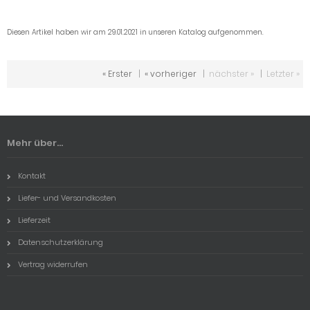
Diesen Artikel haben wir am 29.01.2021 in unseren Katalog aufgenommen.
« Erster
|
« vorheriger
|
nächster »
|
Letzter »
Mehr über...
Kontakt
Liefer- und Versandkosten
Lieferzeit
Datenschutzerklärung
Vertrag widerrufen